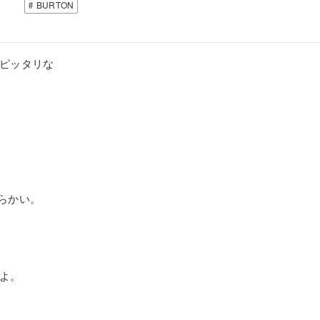
BURTON
にピッタリな
柔らかい。
すよ。