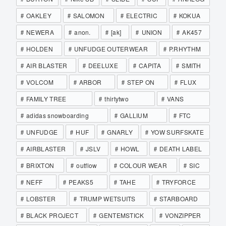
OAKLEY
SALOMON
ELECTRIC
KOKUA
NEWERA
anon.
[ak]
UNION
AK457
HOLDEN
UNFUDGE OUTERWEAR
P.RHYTHM
AIR BLASTER
DEELUXE
CAPITA
SMITH
VOLCOM
ARBOR
STEP ON
FLUX
FAMILY TREE
thirtytwo
VANS
adidas snowboarding
GALLIUM
FTC
UNFUDGE
HUF
GNARLY
YOW SURFSKATE
AIRBLASTER
JSLV
HOWL
DEATH LABEL
BRIXTON
outflow
COLOUR WEAR
SIC
NEFF
PEAKS5
TAHE
TRYFORCE
LOBSTER
TRUMP WETSUITS
STARBOARD
BLACK PROJECT
GENTEMSTICK
VONZIPPER