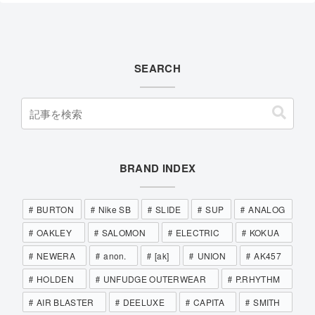
SEARCH
BRAND INDEX
BURTON
Nike SB
SLIDE
SUP
ANALOG
OAKLEY
SALOMON
ELECTRIC
KOKUA
NEWERA
anon.
[ak]
UNION
AK457
HOLDEN
UNFUDGE OUTERWEAR
P.RHYTHM
AIR BLASTER
DEELUXE
CAPITA
SMITH