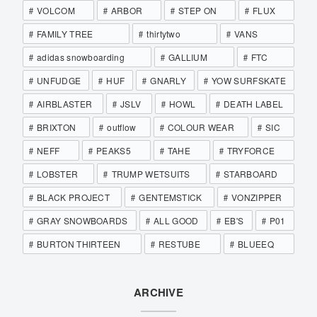
VOLCOM
ARBOR
STEP ON
FLUX
FAMILY TREE
thirtytwo
VANS
adidas snowboarding
GALLIUM
FTC
UNFUDGE
HUF
GNARLY
YOW SURFSKATE
AIRBLASTER
JSLV
HOWL
DEATH LABEL
BRIXTON
outflow
COLOUR WEAR
SIC
NEFF
PEAKS5
TAHE
TRYFORCE
LOBSTER
TRUMP WETSUITS
STARBOARD
BLACK PROJECT
GENTEMSTICK
VONZIPPER
GRAY SNOWBOARDS
ALL GOOD
EB'S
P01
BURTON THIRTEEN
RESTUBE
BLUEEQ
ARCHIVE