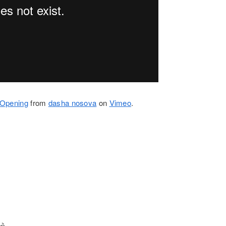
 Opening
from
dasha nosova
on
Vimeo
.
。
ょう。