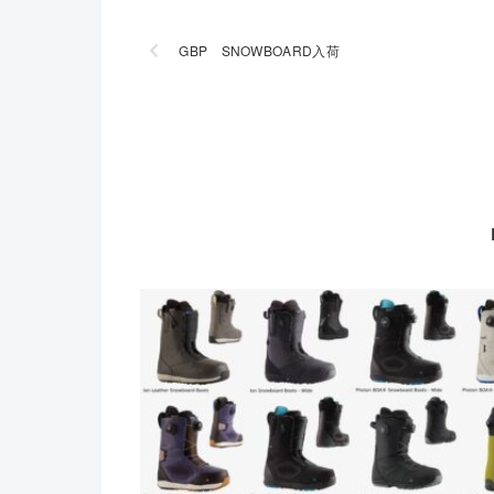
GBP SNOWBOARD入荷