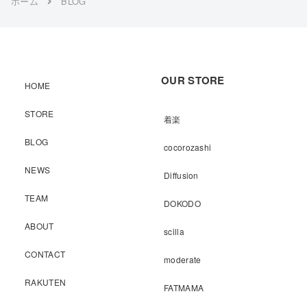
ホーム
BLOG
OUR STORE
HOME
STORE
着楽
BLOG
cocorozashi
NEWS
Diffusion
TEAM
DOKODO
ABOUT
scilla
CONTACT
moderate
RAKUTEN
FATMAMA