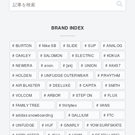
BRAND INDEX
BURTON
Nike SB
SLIDE
SUP
ANALOG
OAKLEY
SALOMON
ELECTRIC
KOKUA
NEWERA
anon.
[ak]
UNION
AK457
HOLDEN
UNFUDGE OUTERWEAR
P.RHYTHM
AIR BLASTER
DEELUXE
CAPITA
SMITH
VOLCOM
ARBOR
STEP ON
FLUX
FAMILY TREE
thirtytwo
VANS
adidas snowboarding
GALLIUM
FTC
UNFUDGE
HUF
GNARLY
YOW SURFSKATE
AIRBLASTER
JSLV
HOWL
DEATH LABEL