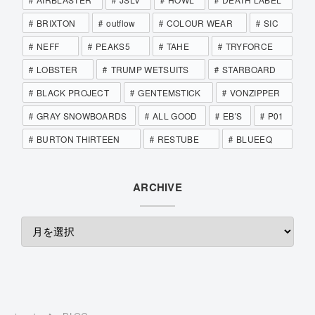
BRIXTON
outflow
COLOUR WEAR
SIC
NEFF
PEAKS5
TAHE
TRYFORCE
LOBSTER
TRUMP WETSUITS
STARBOARD
BLACK PROJECT
GENTEMSTICK
VONZIPPER
GRAY SNOWBOARDS
ALL GOOD
EB'S
P01
BURTON THIRTEEN
RESTUBE
BLUEEQ
ARCHIVE