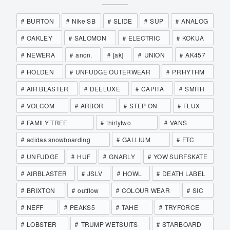
BURTON
Nike SB
SLIDE
SUP
ANALOG
OAKLEY
SALOMON
ELECTRIC
KOKUA
NEWERA
anon.
[ak]
UNION
AK457
HOLDEN
UNFUDGE OUTERWEAR
P.RHYTHM
AIR BLASTER
DEELUXE
CAPITA
SMITH
VOLCOM
ARBOR
STEP ON
FLUX
FAMILY TREE
thirtytwo
VANS
adidas snowboarding
GALLIUM
FTC
UNFUDGE
HUF
GNARLY
YOW SURFSKATE
AIRBLASTER
JSLV
HOWL
DEATH LABEL
BRIXTON
outflow
COLOUR WEAR
SIC
NEFF
PEAKS5
TAHE
TRYFORCE
LOBSTER
TRUMP WETSUITS
STARBOARD