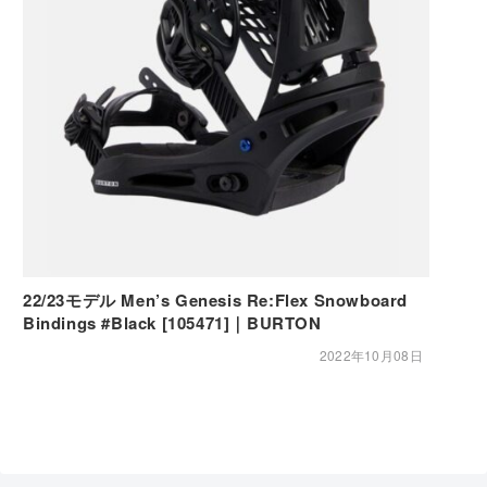
22/23モデル Men’s Genesis Re:Flex Snowboard
Bindings #Black [105471]｜BURTON
2022年10月08日