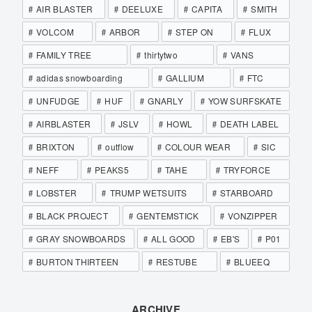
AIR BLASTER
DEELUXE
CAPITA
SMITH
VOLCOM
ARBOR
STEP ON
FLUX
FAMILY TREE
thirtytwo
VANS
adidas snowboarding
GALLIUM
FTC
UNFUDGE
HUF
GNARLY
YOW SURFSKATE
AIRBLASTER
JSLV
HOWL
DEATH LABEL
BRIXTON
outflow
COLOUR WEAR
SIC
NEFF
PEAKS5
TAHE
TRYFORCE
LOBSTER
TRUMP WETSUITS
STARBOARD
BLACK PROJECT
GENTEMSTICK
VONZIPPER
GRAY SNOWBOARDS
ALL GOOD
EB'S
P01
BURTON THIRTEEN
RESTUBE
BLUEEQ
ARCHIVE