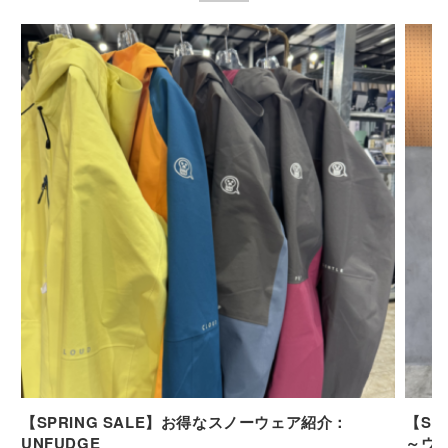
【SPRING SALE】お得なスノーウェア紹介：
【SP
UNFUDGE
～ウ