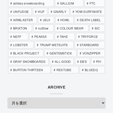
adidas snowboarding
GALLIUM
FTC
UNFUDGE
HUF
GNARLY
YOW SURFSKATE
AIRBLASTER
JSLV
HOWL
DEATH LABEL
BRIXTON
outflow
COLOUR WEAR
SIC
NEFF
PEAKS5
TAHE
TRYFORCE
LOBSTER
TRUMP WETSUITS
STARBOARD
BLACK PROJECT
GENTEMSTICK
VONZIPPER
GRAY SNOWBOARDS
ALL GOOD
EB'S
P01
BURTON THIRTEEN
RESTUBE
BLUEEQ
ARCHIVE