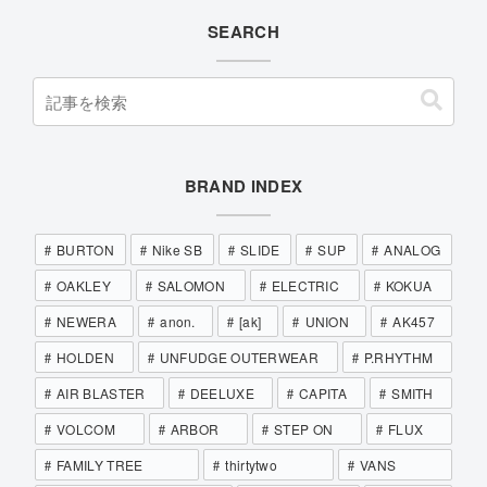
SEARCH
BRAND INDEX
BURTON
Nike SB
SLIDE
SUP
ANALOG
OAKLEY
SALOMON
ELECTRIC
KOKUA
NEWERA
anon.
[ak]
UNION
AK457
HOLDEN
UNFUDGE OUTERWEAR
P.RHYTHM
AIR BLASTER
DEELUXE
CAPITA
SMITH
VOLCOM
ARBOR
STEP ON
FLUX
FAMILY TREE
thirtytwo
VANS