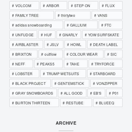
VOLCOM
ARBOR
STEP ON
FLUX
FAMILY TREE
thirtytwo
VANS
adidas snowboarding
GALLIUM
FTC
UNFUDGE
HUF
GNARLY
YOW SURFSKATE
AIRBLASTER
JSLV
HOWL
DEATH LABEL
BRIXTON
outflow
COLOUR WEAR
SIC
NEFF
PEAKS5
TAHE
TRYFORCE
LOBSTER
TRUMP WETSUITS
STARBOARD
BLACK PROJECT
GENTEMSTICK
VONZIPPER
GRAY SNOWBOARDS
ALL GOOD
EB'S
P01
BURTON THIRTEEN
RESTUBE
BLUEEQ
ARCHIVE