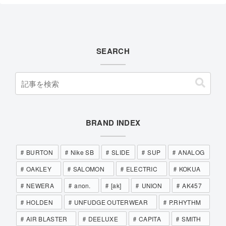
SEARCH
BRAND INDEX
BURTON
Nike SB
SLIDE
SUP
ANALOG
OAKLEY
SALOMON
ELECTRIC
KOKUA
NEWERA
anon.
[ak]
UNION
AK457
HOLDEN
UNFUDGE OUTERWEAR
P.RHYTHM
AIR BLASTER
DEELUXE
CAPITA
SMITH