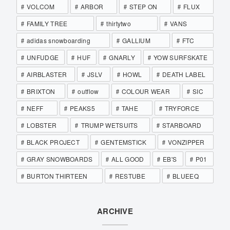
VOLCOM
ARBOR
STEP ON
FLUX
FAMILY TREE
thirtytwo
VANS
adidas snowboarding
GALLIUM
FTC
UNFUDGE
HUF
GNARLY
YOW SURFSKATE
AIRBLASTER
JSLV
HOWL
DEATH LABEL
BRIXTON
outflow
COLOUR WEAR
SIC
NEFF
PEAKS5
TAHE
TRYFORCE
LOBSTER
TRUMP WETSUITS
STARBOARD
BLACK PROJECT
GENTEMSTICK
VONZIPPER
GRAY SNOWBOARDS
ALL GOOD
EB'S
P01
BURTON THIRTEEN
RESTUBE
BLUEEQ
ARCHIVE