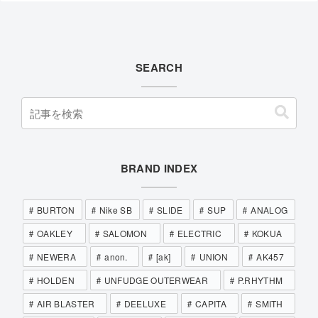
SEARCH
BRAND INDEX
BURTON
Nike SB
SLIDE
SUP
ANALOG
OAKLEY
SALOMON
ELECTRIC
KOKUA
NEWERA
anon.
[ak]
UNION
AK457
HOLDEN
UNFUDGE OUTERWEAR
P.RHYTHM
AIR BLASTER
DEELUXE
CAPITA
SMITH