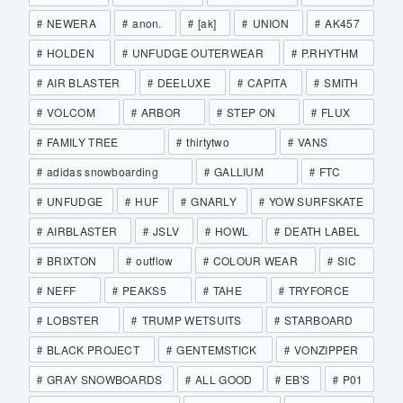
NEWERA
anon.
[ak]
UNION
AK457
HOLDEN
UNFUDGE OUTERWEAR
P.RHYTHM
AIR BLASTER
DEELUXE
CAPITA
SMITH
VOLCOM
ARBOR
STEP ON
FLUX
FAMILY TREE
thirtytwo
VANS
adidas snowboarding
GALLIUM
FTC
UNFUDGE
HUF
GNARLY
YOW SURFSKATE
AIRBLASTER
JSLV
HOWL
DEATH LABEL
BRIXTON
outflow
COLOUR WEAR
SIC
NEFF
PEAKS5
TAHE
TRYFORCE
LOBSTER
TRUMP WETSUITS
STARBOARD
BLACK PROJECT
GENTEMSTICK
VONZIPPER
GRAY SNOWBOARDS
ALL GOOD
EB'S
P01