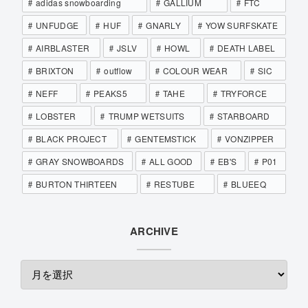
adidas snowboarding
GALLIUM
FTC
UNFUDGE
HUF
GNARLY
YOW SURFSKATE
AIRBLASTER
JSLV
HOWL
DEATH LABEL
BRIXTON
outflow
COLOUR WEAR
SIC
NEFF
PEAKS5
TAHE
TRYFORCE
LOBSTER
TRUMP WETSUITS
STARBOARD
BLACK PROJECT
GENTEMSTICK
VONZIPPER
GRAY SNOWBOARDS
ALL GOOD
EB'S
P01
BURTON THIRTEEN
RESTUBE
BLUEEQ
ARCHIVE