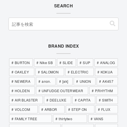
SEARCH
BRAND INDEX
BURTON
Nike SB
SLIDE
SUP
ANALOG
OAKLEY
SALOMON
ELECTRIC
KOKUA
NEWERA
anon.
[ak]
UNION
AK457
HOLDEN
UNFUDGE OUTERWEAR
P.RHYTHM
AIR BLASTER
DEELUXE
CAPITA
SMITH
VOLCOM
ARBOR
STEP ON
FLUX
FAMILY TREE
thirtytwo
VANS