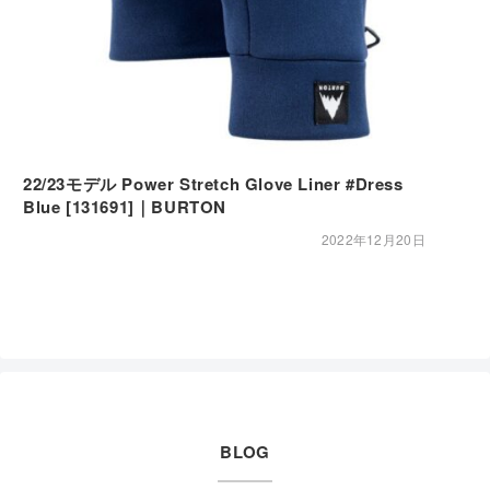
22/23モデル Power Stretch Glove Liner #Dress
Blue [131691]｜BURTON
2022年12月20日
BLOG