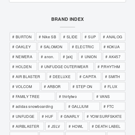
BRAND INDEX
BURTON
Nike SB
SLIDE
SUP
ANALOG
OAKLEY
SALOMON
ELECTRIC
KOKUA
NEWERA
anon.
[ak]
UNION
AK457
HOLDEN
UNFUDGE OUTERWEAR
P.RHYTHM
AIR BLASTER
DEELUXE
CAPITA
SMITH
VOLCOM
ARBOR
STEP ON
FLUX
FAMILY TREE
thirtytwo
VANS
adidas snowboarding
GALLIUM
FTC
UNFUDGE
HUF
GNARLY
YOW SURFSKATE
AIRBLASTER
JSLV
HOWL
DEATH LABEL