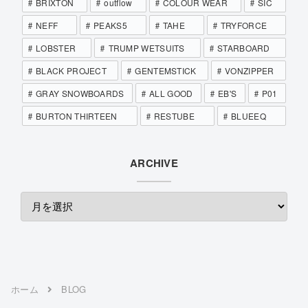
BRIXTON
outflow
COLOUR WEAR
SIC
NEFF
PEAKS5
TAHE
TRYFORCE
LOBSTER
TRUMP WETSUITS
STARBOARD
BLACK PROJECT
GENTEMSTICK
VONZIPPER
GRAY SNOWBOARDS
ALL GOOD
EB'S
P01
BURTON THIRTEEN
RESTUBE
BLUEEQ
ARCHIVE
ホーム
BLOG