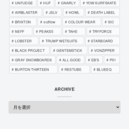
UNFUDGE
HUF
GNARLY
YOW SURFSKATE
AIRBLASTER
JSLV
HOWL
DEATH LABEL
BRIXTON
outflow
COLOUR WEAR
SIC
NEFF
PEAKS5
TAHE
TRYFORCE
LOBSTER
TRUMP WETSUITS
STARBOARD
BLACK PROJECT
GENTEMSTICK
VONZIPPER
GRAY SNOWBOARDS
ALL GOOD
EB'S
P01
BURTON THIRTEEN
RESTUBE
BLUEEQ
ARCHIVE