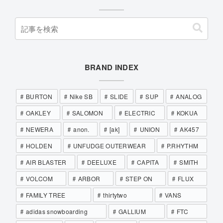
BRAND INDEX
BURTON
Nike SB
SLIDE
SUP
ANALOG
OAKLEY
SALOMON
ELECTRIC
KOKUA
NEWERA
anon.
[ak]
UNION
AK457
HOLDEN
UNFUDGE OUTERWEAR
P.RHYTHM
AIR BLASTER
DEELUXE
CAPITA
SMITH
VOLCOM
ARBOR
STEP ON
FLUX
FAMILY TREE
thirtytwo
VANS
adidas snowboarding
GALLIUM
FTC