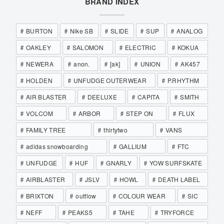
BRAND INDEX
BURTON
Nike SB
SLIDE
SUP
ANALOG
OAKLEY
SALOMON
ELECTRIC
KOKUA
NEWERA
anon.
[ak]
UNION
AK457
HOLDEN
UNFUDGE OUTERWEAR
P.RHYTHM
AIR BLASTER
DEELUXE
CAPITA
SMITH
VOLCOM
ARBOR
STEP ON
FLUX
FAMILY TREE
thirtytwo
VANS
adidas snowboarding
GALLIUM
FTC
UNFUDGE
HUF
GNARLY
YOW SURFSKATE
AIRBLASTER
JSLV
HOWL
DEATH LABEL
BRIXTON
outflow
COLOUR WEAR
SIC
NEFF
PEAKS5
TAHE
TRYFORCE