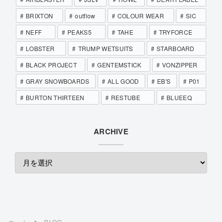
BRIXTON
outflow
COLOUR WEAR
SIC
NEFF
PEAKS5
TAHE
TRYFORCE
LOBSTER
TRUMP WETSUITS
STARBOARD
BLACK PROJECT
GENTEMSTICK
VONZIPPER
GRAY SNOWBOARDS
ALL GOOD
EB'S
P01
BURTON THIRTEEN
RESTUBE
BLUEEQ
ARCHIVE