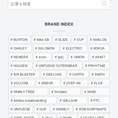
BRAND INDEX
BURTON
Nike SB
SLIDE
SUP
ANALOG
OAKLEY
SALOMON
ELECTRIC
KOKUA
NEWERA
anon.
[ak]
UNION
AK457
HOLDEN
UNFUDGE OUTERWEAR
P.RHYTHM
AIR BLASTER
DEELUXE
CAPITA
SMITH
VOLCOM
ARBOR
STEP ON
FLUX
FAMILY TREE
thirtytwo
VANS
adidas snowboarding
GALLIUM
FTC
UNFUDGE
HUF
GNARLY
YOW SURFSKATE
AIRBLASTER
JSLV
HOWL
DEATH LABEL