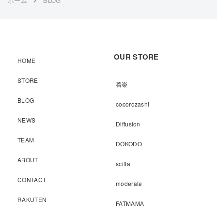
ホーム
BLOG
OUR STORE
HOME
STORE
着楽
BLOG
cocorozashi
NEWS
Diffusion
TEAM
DOKODO
ABOUT
scilla
CONTACT
moderate
RAKUTEN
FATMAMA