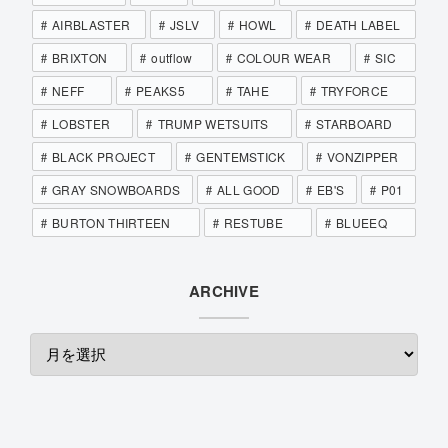
AIRBLASTER
JSLV
HOWL
DEATH LABEL
BRIXTON
outflow
COLOUR WEAR
SIC
NEFF
PEAKS5
TAHE
TRYFORCE
LOBSTER
TRUMP WETSUITS
STARBOARD
BLACK PROJECT
GENTEMSTICK
VONZIPPER
GRAY SNOWBOARDS
ALL GOOD
EB'S
P01
BURTON THIRTEEN
RESTUBE
BLUEEQ
ARCHIVE