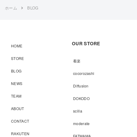
ホーム
BLOG
OUR STORE
HOME
STORE
着楽
BLOG
cocorozashi
NEWS
Diffusion
TEAM
DOKODO
ABOUT
scilla
CONTACT
moderate
RAKUTEN
FATMAMA