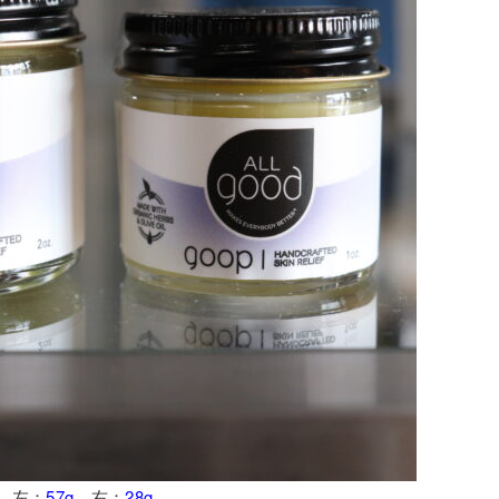
左：
57g
、右：
28g