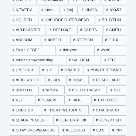
NEWERA
anon.
[ak]
UNION
AK457
HOLDEN
UNFUDGE OUTERWEAR
P.RHYTHM
AIR BLASTER
DEELUXE
CAPITA
SMITH
VOLCOM
ARBOR
STEP ON
FLUX
FAMILY TREE
thirtytwo
VANS
adidas snowboarding
GALLIUM
FTC
UNFUDGE
HUF
GNARLY
YOW SURFSKATE
AIRBLASTER
JSLV
HOWL
DEATH LABEL
BRIXTON
outflow
COLOUR WEAR
SIC
NEFF
PEAKS5
TAHE
TRYFORCE
LOBSTER
TRUMP WETSUITS
STARBOARD
BLACK PROJECT
GENTEMSTICK
VONZIPPER
GRAY SNOWBOARDS
ALL GOOD
EB'S
P01