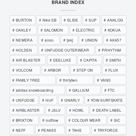
BRAND INDEX
BURTON
Nike SB
SLIDE
SUP
ANALOG
OAKLEY
SALOMON
ELECTRIC
KOKUA
NEWERA
anon.
[ak]
UNION
AK457
HOLDEN
UNFUDGE OUTERWEAR
P.RHYTHM
AIR BLASTER
DEELUXE
CAPITA
SMITH
VOLCOM
ARBOR
STEP ON
FLUX
FAMILY TREE
thirtytwo
VANS
adidas snowboarding
GALLIUM
FTC
UNFUDGE
HUF
GNARLY
YOW SURFSKATE
AIRBLASTER
JSLV
HOWL
DEATH LABEL
BRIXTON
outflow
COLOUR WEAR
SIC
NEFF
PEAKS5
TAHE
TRYFORCE