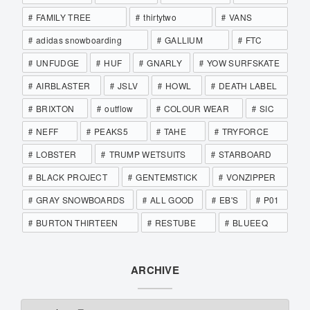
FAMILY TREE
thirtytwo
VANS
adidas snowboarding
GALLIUM
FTC
UNFUDGE
HUF
GNARLY
YOW SURFSKATE
AIRBLASTER
JSLV
HOWL
DEATH LABEL
BRIXTON
outflow
COLOUR WEAR
SIC
NEFF
PEAKS5
TAHE
TRYFORCE
LOBSTER
TRUMP WETSUITS
STARBOARD
BLACK PROJECT
GENTEMSTICK
VONZIPPER
GRAY SNOWBOARDS
ALL GOOD
EB'S
P01
BURTON THIRTEEN
RESTUBE
BLUEEQ
ARCHIVE