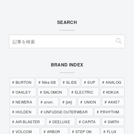
SEARCH
BRAND INDEX
BURTON
Nike SB
SLIDE
SUP
ANALOG
OAKLEY
SALOMON
ELECTRIC
KOKUA
NEWERA
anon.
[ak]
UNION
AK457
HOLDEN
UNFUDGE OUTERWEAR
P.RHYTHM
AIR BLASTER
DEELUXE
CAPITA
SMITH
VOLCOM
ARBOR
STEP ON
FLUX