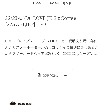
｜
BLOG
2022年11月04日
22/23モデル LOVE JK 2 #Coffee
[22SW2LJK2]｜P01
P01｜プレイプレイ ラブJK 2■メーカー説明文引用20年に
わたりスノーボーダーがカッコよくかつ快適に楽しめるた
めのスノーボードウェアLOVE JK。2022-23もシーズンソ
リッドタイプとバイカラータイプの2パターンでの登場で
す。デザイナー川井が毎シーズンのスノーボーディングを
経て、機能面、デザ...
記事を読む