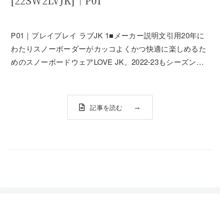
[22SW2LVJK]｜P01
P01｜プレイプレイ ラブJK 1■メーカー説明文引用20年に
わたりスノーボーダーがカッコよくかつ快適に楽しめるた
めのスノーボードウェアLOVE JK。2022-23もシーズンソ
リッドタイプとバイカラータイプの2パターンでの登場で
す。デザイナー川井が毎シーズンのスノーボーディングを
経て、機能面、デザ...
記事を読む