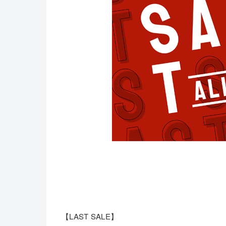
【LAST SALE】