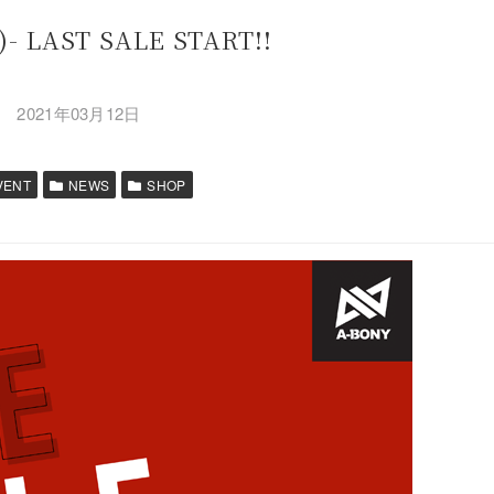
)- LAST SALE START!!
2021年03月12日
VENT
NEWS
SHOP