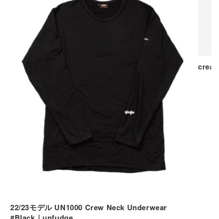
22/23モデル UN1000 Crew Neck Underwear
#Black｜unfudge