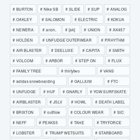
BURTON
Nike SB
SLIDE
SUP
ANALOG
OAKLEY
SALOMON
ELECTRIC
KOKUA
NEWERA
anon.
[ak]
UNION
AK457
HOLDEN
UNFUDGE OUTERWEAR
P.RHYTHM
AIR BLASTER
DEELUXE
CAPITA
SMITH
VOLCOM
ARBOR
STEP ON
FLUX
FAMILY TREE
thirtytwo
VANS
adidas snowboarding
GALLIUM
FTC
UNFUDGE
HUF
GNARLY
YOW SURFSKATE
AIRBLASTER
JSLV
HOWL
DEATH LABEL
BRIXTON
outflow
COLOUR WEAR
SIC
NEFF
PEAKS5
TAHE
TRYFORCE
LOBSTER
TRUMP WETSUITS
STARBOARD