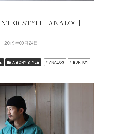
INTER STYLE [ANALOG]
2019年09月24日
E
A-BONY STYLE
ANALOG
BURTON