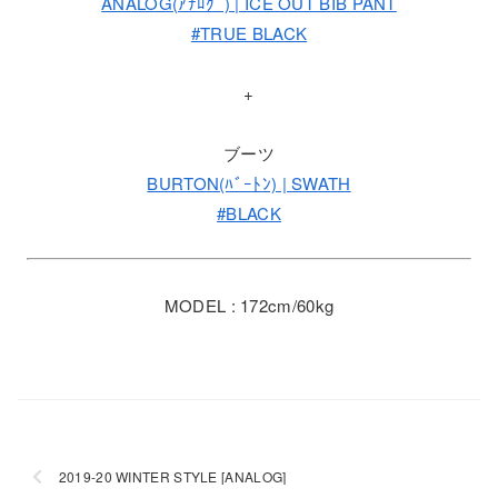
ANALOG(ｱﾅﾛｸﾞ) | ICE OUT BIB PANT
#TRUE BLACK
+
ブーツ
BURTON(ﾊﾞｰﾄﾝ) | SWATH
#BLACK
MODEL : 172cm/60kg
2019-20 WINTER STYLE [ANALOG]