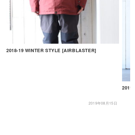
2018-19 WINTER STYLE [AIRBLASTER]
2019
2019年08月15日