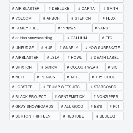
AIR BLASTER
DEELUXE
CAPITA
SMITH
VOLCOM
ARBOR
STEP ON
FLUX
FAMILY TREE
thirtytwo
VANS
adidas snowboarding
GALLIUM
FTC
UNFUDGE
HUF
GNARLY
YOW SURFSKATE
AIRBLASTER
JSLV
HOWL
DEATH LABEL
BRIXTON
outflow
COLOUR WEAR
SIC
NEFF
PEAKS5
TAHE
TRYFORCE
LOBSTER
TRUMP WETSUITS
STARBOARD
BLACK PROJECT
GENTEMSTICK
VONZIPPER
GRAY SNOWBOARDS
ALL GOOD
EB'S
P01
BURTON THIRTEEN
RESTUBE
BLUEEQ