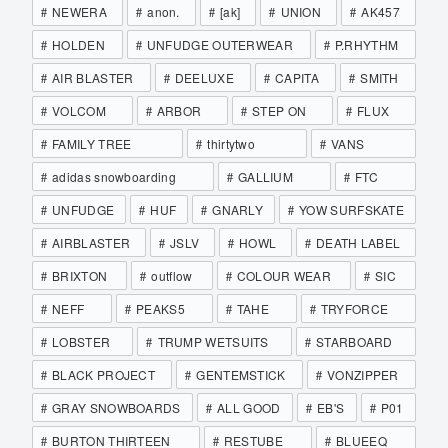
NEWERA
anon.
[ak]
UNION
AK457
HOLDEN
UNFUDGE OUTERWEAR
P.RHYTHM
AIR BLASTER
DEELUXE
CAPITA
SMITH
VOLCOM
ARBOR
STEP ON
FLUX
FAMILY TREE
thirtytwo
VANS
adidas snowboarding
GALLIUM
FTC
UNFUDGE
HUF
GNARLY
YOW SURFSKATE
AIRBLASTER
JSLV
HOWL
DEATH LABEL
BRIXTON
outflow
COLOUR WEAR
SIC
NEFF
PEAKS5
TAHE
TRYFORCE
LOBSTER
TRUMP WETSUITS
STARBOARD
BLACK PROJECT
GENTEMSTICK
VONZIPPER
GRAY SNOWBOARDS
ALL GOOD
EB'S
P01
BURTON THIRTEEN
RESTUBE
BLUEEQ