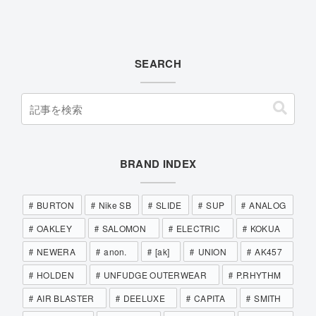
SEARCH
BRAND INDEX
BURTON
Nike SB
SLIDE
SUP
ANALOG
OAKLEY
SALOMON
ELECTRIC
KOKUA
NEWERA
anon.
[ak]
UNION
AK457
HOLDEN
UNFUDGE OUTERWEAR
P.RHYTHM
AIR BLASTER
DEELUXE
CAPITA
SMITH