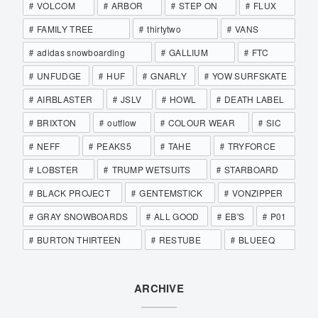
VOLCOM
ARBOR
STEP ON
FLUX
FAMILY TREE
thirtytwo
VANS
adidas snowboarding
GALLIUM
FTC
UNFUDGE
HUF
GNARLY
YOW SURFSKATE
AIRBLASTER
JSLV
HOWL
DEATH LABEL
BRIXTON
outflow
COLOUR WEAR
SIC
NEFF
PEAKS5
TAHE
TRYFORCE
LOBSTER
TRUMP WETSUITS
STARBOARD
BLACK PROJECT
GENTEMSTICK
VONZIPPER
GRAY SNOWBOARDS
ALL GOOD
EB'S
P01
BURTON THIRTEEN
RESTUBE
BLUEEQ
ARCHIVE