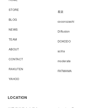
STORE
着楽
BLOG
cocorozashi
NEWS
Diffusion
TEAM
DOKODO
ABOUT
scilla
CONTACT
moderate
RAKUTEN
FATMAMA
YAHOO
LOCATION