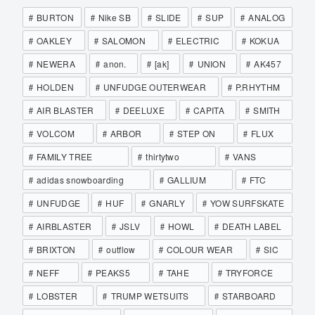
BURTON
Nike SB
SLIDE
SUP
ANALOG
OAKLEY
SALOMON
ELECTRIC
KOKUA
NEWERA
anon.
[ak]
UNION
AK457
HOLDEN
UNFUDGE OUTERWEAR
P.RHYTHM
AIR BLASTER
DEELUXE
CAPITA
SMITH
VOLCOM
ARBOR
STEP ON
FLUX
FAMILY TREE
thirtytwo
VANS
adidas snowboarding
GALLIUM
FTC
UNFUDGE
HUF
GNARLY
YOW SURFSKATE
AIRBLASTER
JSLV
HOWL
DEATH LABEL
BRIXTON
outflow
COLOUR WEAR
SIC
NEFF
PEAKS5
TAHE
TRYFORCE
LOBSTER
TRUMP WETSUITS
STARBOARD