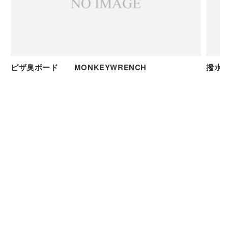
ピザ臭ボード MONKEYWRENCH
撥水