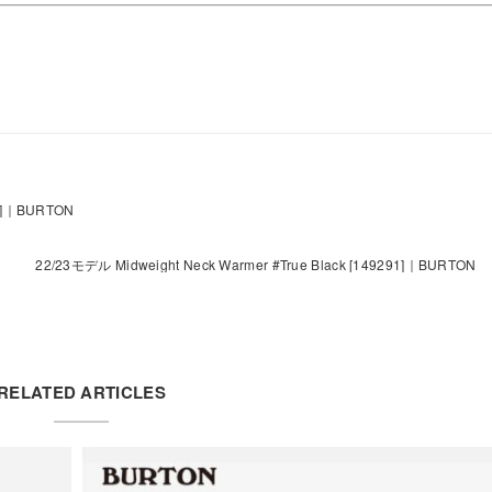
91]｜BURTON
22/23モデル Midweight Neck Warmer #True Black [149291]｜BURTON
RELATED ARTICLES