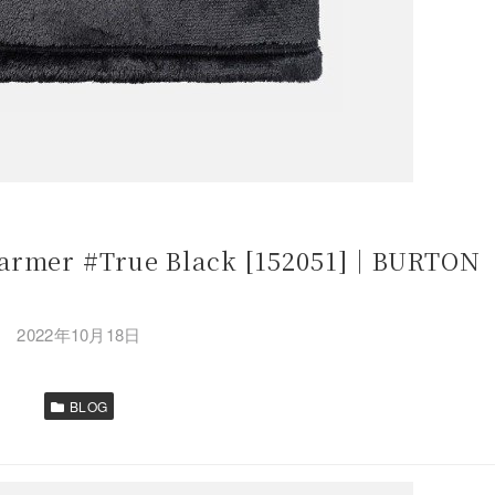
rmer #True Black [152051]｜BURTON
2022年10月18日
BLOG