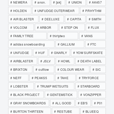
NEWERA
anon.
[ak]
UNION
AK457
HOLDEN
UNFUDGE OUTERWEAR
P.RHYTHM
AIR BLASTER
DEELUXE
CAPITA
SMITH
VOLCOM
ARBOR
STEP ON
FLUX
FAMILY TREE
thirtytwo
VANS
adidas snowboarding
GALLIUM
FTC
UNFUDGE
HUF
GNARLY
YOW SURFSKATE
AIRBLASTER
JSLV
HOWL
DEATH LABEL
BRIXTON
outflow
COLOUR WEAR
SIC
NEFF
PEAKS5
TAHE
TRYFORCE
LOBSTER
TRUMP WETSUITS
STARBOARD
BLACK PROJECT
GENTEMSTICK
VONZIPPER
GRAY SNOWBOARDS
ALL GOOD
EB'S
P01
BURTON THIRTEEN
RESTUBE
BLUEEQ