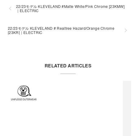
22/23モデル KLEVELAND #Matte White/Pink Chrome [23KMW]
｜ELECTRIC
22/23モデル KLEVELAND # Realtree Hazard/Orange Chrome
[23KR]｜ELECTRIC
RELATED ARTICLES