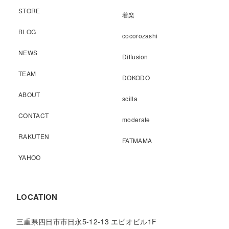
STORE
着楽
BLOG
cocorozashi
NEWS
Diffusion
TEAM
DOKODO
ABOUT
scilla
CONTACT
moderate
RAKUTEN
FATMAMA
YAHOO
LOCATION
三重県四日市市日永5-12-13 エビオビル1F