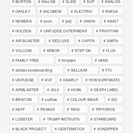
BURTON
Nike SB
SLIDE
SUP
ANALOG
OAKLEY
SALOMON
ELECTRIC
KOKUA
NEWERA
anon.
[ak]
UNION
AK457
HOLDEN
UNFUDGE OUTERWEAR
P.RHYTHM
AIR BLASTER
DEELUXE
CAPITA
SMITH
VOLCOM
ARBOR
STEP ON
FLUX
FAMILY TREE
thirtytwo
VANS
adidas snowboarding
GALLIUM
FTC
UNFUDGE
HUF
GNARLY
YOW SURFSKATE
AIRBLASTER
JSLV
HOWL
DEATH LABEL
BRIXTON
outflow
COLOUR WEAR
SIC
NEFF
PEAKS5
TAHE
TRYFORCE
LOBSTER
TRUMP WETSUITS
STARBOARD
BLACK PROJECT
GENTEMSTICK
VONZIPPER