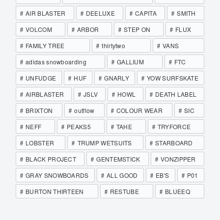
AIR BLASTER
DEELUXE
CAPITA
SMITH
VOLCOM
ARBOR
STEP ON
FLUX
FAMILY TREE
thirtytwo
VANS
adidas snowboarding
GALLIUM
FTC
UNFUDGE
HUF
GNARLY
YOW SURFSKATE
AIRBLASTER
JSLV
HOWL
DEATH LABEL
BRIXTON
outflow
COLOUR WEAR
SIC
NEFF
PEAKS5
TAHE
TRYFORCE
LOBSTER
TRUMP WETSUITS
STARBOARD
BLACK PROJECT
GENTEMSTICK
VONZIPPER
GRAY SNOWBOARDS
ALL GOOD
EB'S
P01
BURTON THIRTEEN
RESTUBE
BLUEEQ