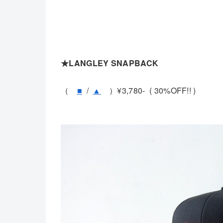
★LANGLEY SNAPBACK
（
■
/
▲
）¥3,780- ( 30%OFF!! )