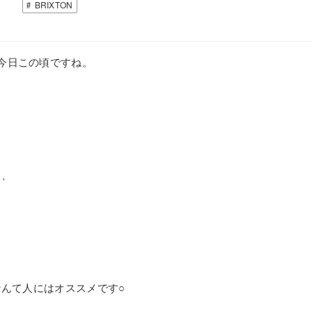
BRIXTON
今日この頃ですね。
く、
なんて人にはオススメです○