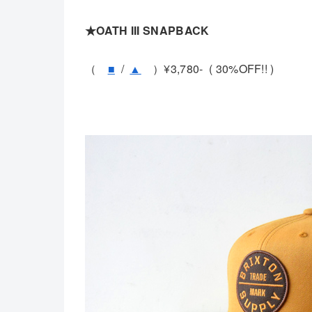
★OATH III SNAPBACK
（
■
/
▲
）¥3,780- ( 30%OFF!! )