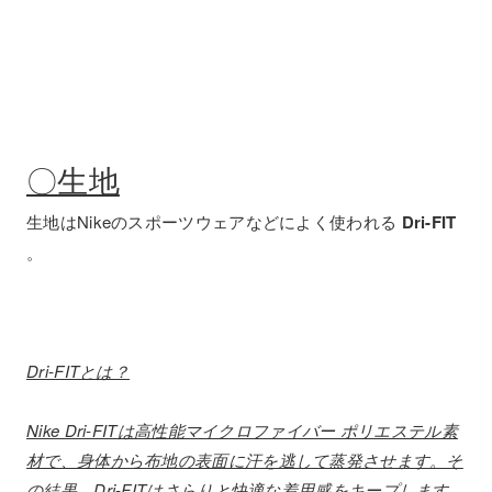
〇生地
生地はNikeのスポーツウェアなどによく使われる
Dri-FIT
。
Dri-FITとは？
Nike Dri-FITは高性能マイクロファイバー ポリエステル素
材で、身体から布地の表面に汗を逃して蒸発させます。そ
の結果、Dri-FITはさらりと快適な着用感をキープします。