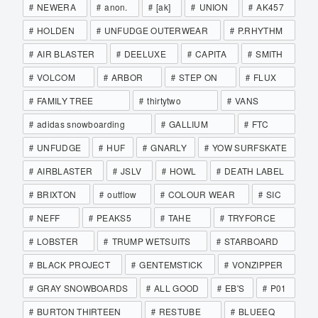
NEWERA
anon.
[ak]
UNION
AK457
HOLDEN
UNFUDGE OUTERWEAR
P.RHYTHM
AIR BLASTER
DEELUXE
CAPITA
SMITH
VOLCOM
ARBOR
STEP ON
FLUX
FAMILY TREE
thirtytwo
VANS
adidas snowboarding
GALLIUM
FTC
UNFUDGE
HUF
GNARLY
YOW SURFSKATE
AIRBLASTER
JSLV
HOWL
DEATH LABEL
BRIXTON
outflow
COLOUR WEAR
SIC
NEFF
PEAKS5
TAHE
TRYFORCE
LOBSTER
TRUMP WETSUITS
STARBOARD
BLACK PROJECT
GENTEMSTICK
VONZIPPER
GRAY SNOWBOARDS
ALL GOOD
EB'S
P01
BURTON THIRTEEN
RESTUBE
BLUEEQ