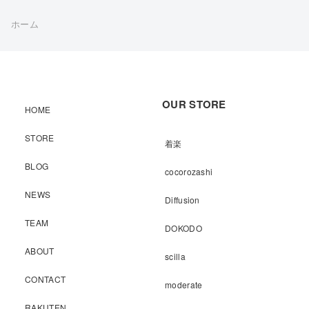
ホーム
OUR STORE
HOME
STORE
着楽
BLOG
cocorozashi
NEWS
Diffusion
TEAM
DOKODO
ABOUT
scilla
CONTACT
moderate
RAKUTEN