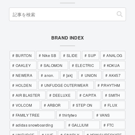
BRAND INDEX
BURTON
Nike SB
SLIDE
SUP
ANALOG
OAKLEY
SALOMON
ELECTRIC
KOKUA
NEWERA
anon.
[ak]
UNION
AK457
HOLDEN
UNFUDGE OUTERWEAR
P.RHYTHM
AIR BLASTER
DEELUXE
CAPITA
SMITH
VOLCOM
ARBOR
STEP ON
FLUX
FAMILY TREE
thirtytwo
VANS
adidas snowboarding
GALLIUM
FTC
UNFUDGE
HUF
GNARLY
YOW SURFSKATE