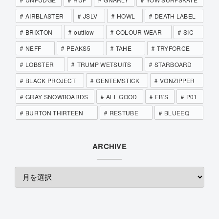
AIRBLASTER
JSLV
HOWL
DEATH LABEL
BRIXTON
outflow
COLOUR WEAR
SIC
NEFF
PEAKS5
TAHE
TRYFORCE
LOBSTER
TRUMP WETSUITS
STARBOARD
BLACK PROJECT
GENTEMSTICK
VONZIPPER
GRAY SNOWBOARDS
ALL GOOD
EB'S
P01
BURTON THIRTEEN
RESTUBE
BLUEEQ
ARCHIVE