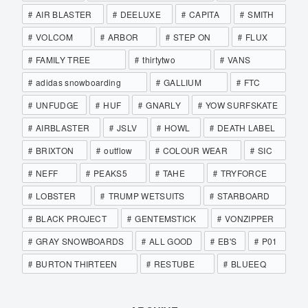
AIR BLASTER
DEELUXE
CAPITA
SMITH
VOLCOM
ARBOR
STEP ON
FLUX
FAMILY TREE
thirtytwo
VANS
adidas snowboarding
GALLIUM
FTC
UNFUDGE
HUF
GNARLY
YOW SURFSKATE
AIRBLASTER
JSLV
HOWL
DEATH LABEL
BRIXTON
outflow
COLOUR WEAR
SIC
NEFF
PEAKS5
TAHE
TRYFORCE
LOBSTER
TRUMP WETSUITS
STARBOARD
BLACK PROJECT
GENTEMSTICK
VONZIPPER
GRAY SNOWBOARDS
ALL GOOD
EB'S
P01
BURTON THIRTEEN
RESTUBE
BLUEEQ