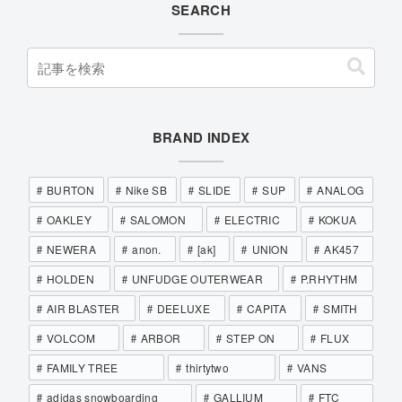
SEARCH
BRAND INDEX
BURTON
Nike SB
SLIDE
SUP
ANALOG
OAKLEY
SALOMON
ELECTRIC
KOKUA
NEWERA
anon.
[ak]
UNION
AK457
HOLDEN
UNFUDGE OUTERWEAR
P.RHYTHM
AIR BLASTER
DEELUXE
CAPITA
SMITH
VOLCOM
ARBOR
STEP ON
FLUX
FAMILY TREE
thirtytwo
VANS
adidas snowboarding
GALLIUM
FTC