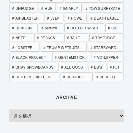
UNFUDGE
HUF
GNARLY
YOW SURFSKATE
AIRBLASTER
JSLV
HOWL
DEATH LABEL
BRIXTON
outflow
COLOUR WEAR
SIC
NEFF
PEAKS5
TAHE
TRYFORCE
LOBSTER
TRUMP WETSUITS
STARBOARD
BLACK PROJECT
GENTEMSTICK
VONZIPPER
GRAY SNOWBOARDS
ALL GOOD
EB'S
P01
BURTON THIRTEEN
RESTUBE
BLUEEQ
ARCHIVE