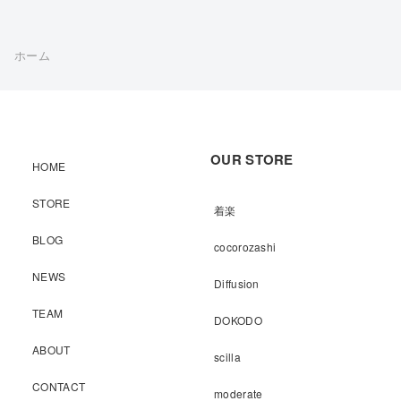
ホーム
OUR STORE
HOME
STORE
着楽
BLOG
cocorozashi
NEWS
Diffusion
TEAM
DOKODO
ABOUT
scilla
CONTACT
moderate