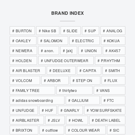
BRAND INDEX
BURTON
Nike SB
SLIDE
SUP
ANALOG
OAKLEY
SALOMON
ELECTRIC
KOKUA
NEWERA
anon.
[ak]
UNION
AK457
HOLDEN
UNFUDGE OUTERWEAR
P.RHYTHM
AIR BLASTER
DEELUXE
CAPITA
SMITH
VOLCOM
ARBOR
STEP ON
FLUX
FAMILY TREE
thirtytwo
VANS
adidas snowboarding
GALLIUM
FTC
UNFUDGE
HUF
GNARLY
YOW SURFSKATE
AIRBLASTER
JSLV
HOWL
DEATH LABEL
BRIXTON
outflow
COLOUR WEAR
SIC