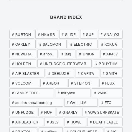
BRAND INDEX
BURTON
Nike SB
SLIDE
SUP
ANALOG
OAKLEY
SALOMON
ELECTRIC
KOKUA
NEWERA
anon.
[ak]
UNION
AK457
HOLDEN
UNFUDGE OUTERWEAR
P.RHYTHM
AIR BLASTER
DEELUXE
CAPITA
SMITH
VOLCOM
ARBOR
STEP ON
FLUX
FAMILY TREE
thirtytwo
VANS
adidas snowboarding
GALLIUM
FTC
UNFUDGE
HUF
GNARLY
YOW SURFSKATE
AIRBLASTER
JSLV
HOWL
DEATH LABEL
BRIXTON
outflow
COLOUR WEAR
SIC