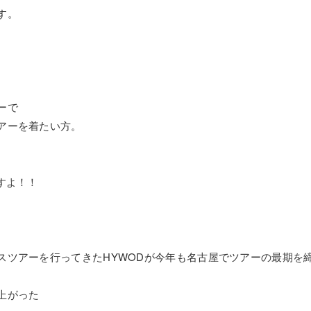
す。
ーで
アーを着たい方。
。
すよ！！
スツアーを行ってきたHYWODが今年も名古屋でツアーの最期を
上がった