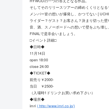
HYWODの一つの答えとなる作品。
そしてそのリリースツアーの締めくくりとなる
メンバー皆の想いが爆発し、かつてない [ UCH
ライダー？ゲスト？お客さん？決まり切った壁
音、酒、スノーボードへの想いで壁をぶち壊し
FINALで是非会いましょう。
□イベント詳細□
◆日時◆
11月14日
open 18:00
close 24:00
◆TICKET◆
前売り￥2000-
当日 ￥2500-
（入場時1ドリンクお買い求め下さい）
◆場所◆
imri
( http://www.imri.co.jp/)