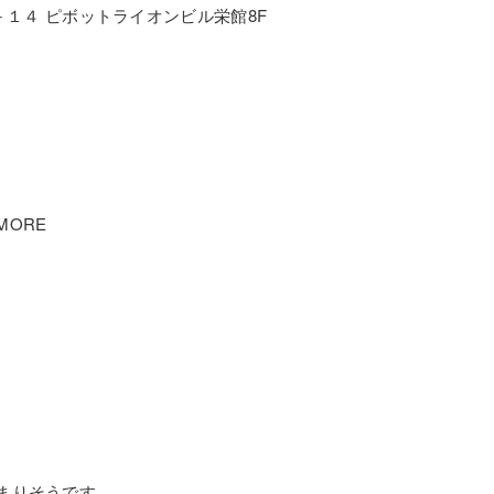
０－１４ ピボットライオンビル栄館8F
ORE
まりそうです。