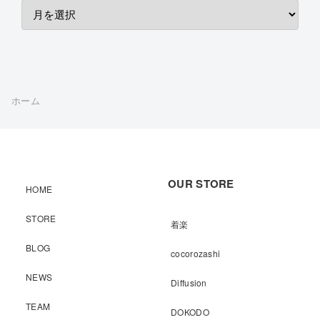
ホーム
OUR STORE
HOME
STORE
着楽
BLOG
cocorozashi
NEWS
Diffusion
TEAM
DOKODO