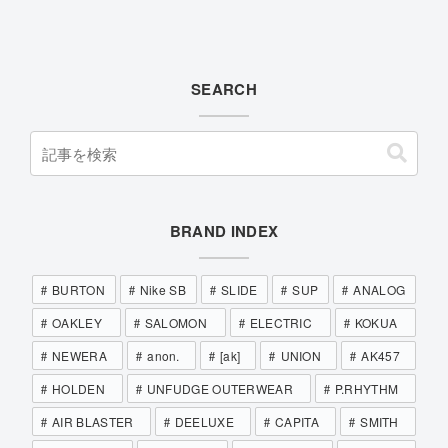
SEARCH
BRAND INDEX
BURTON
Nike SB
SLIDE
SUP
ANALOG
OAKLEY
SALOMON
ELECTRIC
KOKUA
NEWERA
anon.
[ak]
UNION
AK457
HOLDEN
UNFUDGE OUTERWEAR
P.RHYTHM
AIR BLASTER
DEELUXE
CAPITA
SMITH