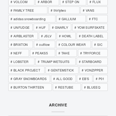
VOLCOM
ARBOR
STEP ON
FLUX
FAMILY TREE
thirtytwo
VANS
adidas snowboarding
GALLIUM
FTC
UNFUDGE
HUF
GNARLY
YOW SURFSKATE
AIRBLASTER
JSLV
HOWL
DEATH LABEL
BRIXTON
outflow
COLOUR WEAR
SIC
NEFF
PEAKS5
TAHE
TRYFORCE
LOBSTER
TRUMP WETSUITS
STARBOARD
BLACK PROJECT
GENTEMSTICK
VONZIPPER
GRAY SNOWBOARDS
ALL GOOD
EB'S
P01
BURTON THIRTEEN
RESTUBE
BLUEEQ
ARCHIVE