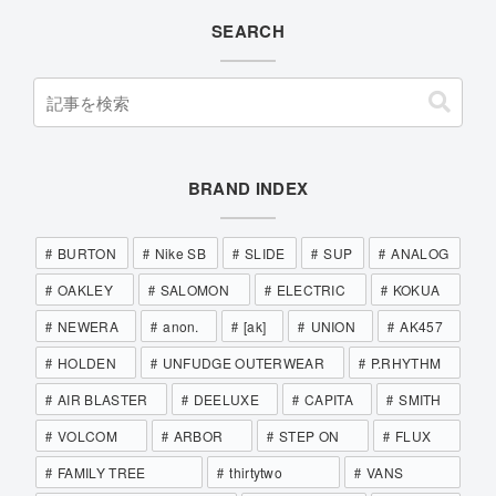
SEARCH
BRAND INDEX
BURTON
Nike SB
SLIDE
SUP
ANALOG
OAKLEY
SALOMON
ELECTRIC
KOKUA
NEWERA
anon.
[ak]
UNION
AK457
HOLDEN
UNFUDGE OUTERWEAR
P.RHYTHM
AIR BLASTER
DEELUXE
CAPITA
SMITH
VOLCOM
ARBOR
STEP ON
FLUX
FAMILY TREE
thirtytwo
VANS