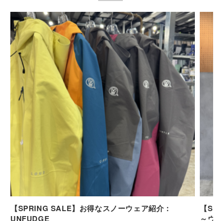
【SPRING SALE】お得なスノーウェア紹介：
【SP
UNFUDGE
～ウ