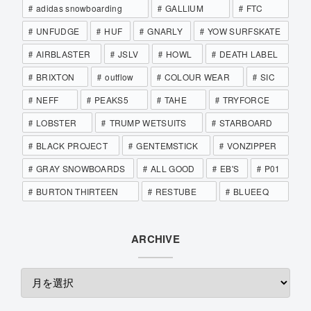
adidas snowboarding
GALLIUM
FTC
UNFUDGE
HUF
GNARLY
YOW SURFSKATE
AIRBLASTER
JSLV
HOWL
DEATH LABEL
BRIXTON
outflow
COLOUR WEAR
SIC
NEFF
PEAKS5
TAHE
TRYFORCE
LOBSTER
TRUMP WETSUITS
STARBOARD
BLACK PROJECT
GENTEMSTICK
VONZIPPER
GRAY SNOWBOARDS
ALL GOOD
EB'S
P01
BURTON THIRTEEN
RESTUBE
BLUEEQ
ARCHIVE