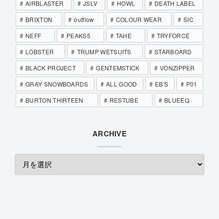
AIRBLASTER
JSLV
HOWL
DEATH LABEL
BRIXTON
outflow
COLOUR WEAR
SIC
NEFF
PEAKS5
TAHE
TRYFORCE
LOBSTER
TRUMP WETSUITS
STARBOARD
BLACK PROJECT
GENTEMSTICK
VONZIPPER
GRAY SNOWBOARDS
ALL GOOD
EB'S
P01
BURTON THIRTEEN
RESTUBE
BLUEEQ
ARCHIVE