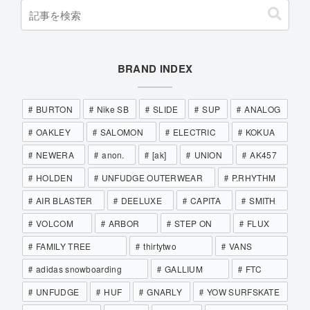
BRAND INDEX
BURTON
Nike SB
SLIDE
SUP
ANALOG
OAKLEY
SALOMON
ELECTRIC
KOKUA
NEWERA
anon.
[ak]
UNION
AK457
HOLDEN
UNFUDGE OUTERWEAR
P.RHYTHM
AIR BLASTER
DEELUXE
CAPITA
SMITH
VOLCOM
ARBOR
STEP ON
FLUX
FAMILY TREE
thirtytwo
VANS
adidas snowboarding
GALLIUM
FTC
UNFUDGE
HUF
GNARLY
YOW SURFSKATE