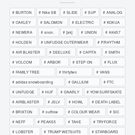
BURTON
Nike SB
SLIDE
SUP
ANALOG
OAKLEY
SALOMON
ELECTRIC
KOKUA
NEWERA
anon.
[ak]
UNION
AK457
HOLDEN
UNFUDGE OUTERWEAR
P.RHYTHM
AIR BLASTER
DEELUXE
CAPITA
SMITH
VOLCOM
ARBOR
STEP ON
FLUX
FAMILY TREE
thirtytwo
VANS
adidas snowboarding
GALLIUM
FTC
UNFUDGE
HUF
GNARLY
YOW SURFSKATE
AIRBLASTER
JSLV
HOWL
DEATH LABEL
BRIXTON
outflow
COLOUR WEAR
SIC
NEFF
PEAKS5
TAHE
TRYFORCE
LOBSTER
TRUMP WETSUITS
STARBOARD