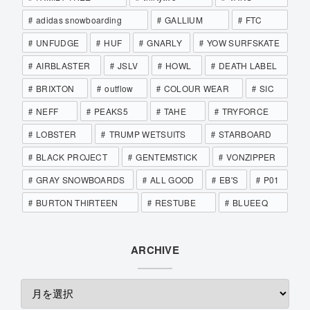
adidas snowboarding
GALLIUM
FTC
UNFUDGE
HUF
GNARLY
YOW SURFSKATE
AIRBLASTER
JSLV
HOWL
DEATH LABEL
BRIXTON
outflow
COLOUR WEAR
SIC
NEFF
PEAKS5
TAHE
TRYFORCE
LOBSTER
TRUMP WETSUITS
STARBOARD
BLACK PROJECT
GENTEMSTICK
VONZIPPER
GRAY SNOWBOARDS
ALL GOOD
EB'S
P01
BURTON THIRTEEN
RESTUBE
BLUEEQ
ARCHIVE