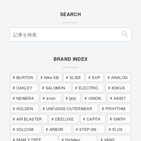
SEARCH
BRAND INDEX
BURTON
Nike SB
SLIDE
SUP
ANALOG
OAKLEY
SALOMON
ELECTRIC
KOKUA
NEWERA
anon.
[ak]
UNION
AK457
HOLDEN
UNFUDGE OUTERWEAR
P.RHYTHM
AIR BLASTER
DEELUXE
CAPITA
SMITH
VOLCOM
ARBOR
STEP ON
FLUX
FAMILY TREE
thirtytwo
VANS