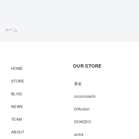
ホーム
OUR STORE
HOME
STORE
着楽
BLOG
cocorozashi
NEWS
Diffusion
TEAM
DOKODO
ABOUT
scilla