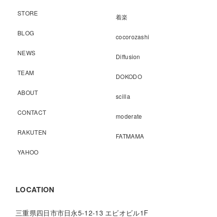
STORE
着楽
BLOG
cocorozashi
NEWS
Diffusion
TEAM
DOKODO
ABOUT
scilla
CONTACT
moderate
RAKUTEN
FATMAMA
YAHOO
LOCATION
三重県四日市市日永5-12-13 エビオビル1F