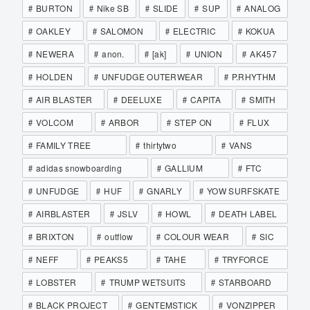
BURTON
Nike SB
SLIDE
SUP
ANALOG
OAKLEY
SALOMON
ELECTRIC
KOKUA
NEWERA
anon.
[ak]
UNION
AK457
HOLDEN
UNFUDGE OUTERWEAR
P.RHYTHM
AIR BLASTER
DEELUXE
CAPITA
SMITH
VOLCOM
ARBOR
STEP ON
FLUX
FAMILY TREE
thirtytwo
VANS
adidas snowboarding
GALLIUM
FTC
UNFUDGE
HUF
GNARLY
YOW SURFSKATE
AIRBLASTER
JSLV
HOWL
DEATH LABEL
BRIXTON
outflow
COLOUR WEAR
SIC
NEFF
PEAKS5
TAHE
TRYFORCE
LOBSTER
TRUMP WETSUITS
STARBOARD
BLACK PROJECT
GENTEMSTICK
VONZIPPER