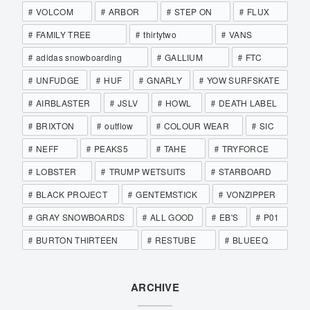
VOLCOM
ARBOR
STEP ON
FLUX
FAMILY TREE
thirtytwo
VANS
adidas snowboarding
GALLIUM
FTC
UNFUDGE
HUF
GNARLY
YOW SURFSKATE
AIRBLASTER
JSLV
HOWL
DEATH LABEL
BRIXTON
outflow
COLOUR WEAR
SIC
NEFF
PEAKS5
TAHE
TRYFORCE
LOBSTER
TRUMP WETSUITS
STARBOARD
BLACK PROJECT
GENTEMSTICK
VONZIPPER
GRAY SNOWBOARDS
ALL GOOD
EB'S
P01
BURTON THIRTEEN
RESTUBE
BLUEEQ
ARCHIVE