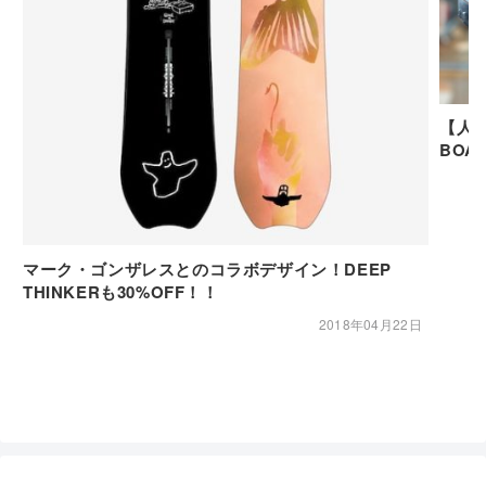
【人気
BOA 
マーク・ゴンザレスとのコラボデザイン！DEEP
THINKERも30%OFF！！
2018年04月22日