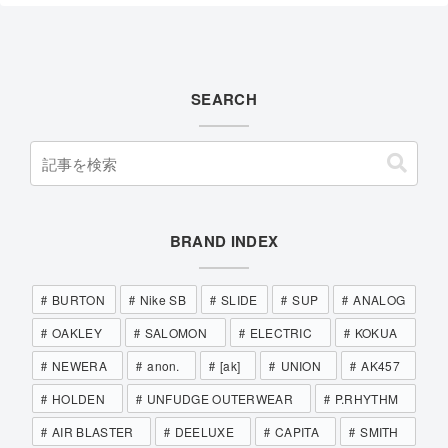
SEARCH
BRAND INDEX
BURTON
Nike SB
SLIDE
SUP
ANALOG
OAKLEY
SALOMON
ELECTRIC
KOKUA
NEWERA
anon.
[ak]
UNION
AK457
HOLDEN
UNFUDGE OUTERWEAR
P.RHYTHM
AIR BLASTER
DEELUXE
CAPITA
SMITH