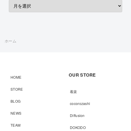
ホーム
OUR STORE
HOME
STORE
着楽
BLOG
cocorozashi
NEWS
Diffusion
TEAM
DOKODO