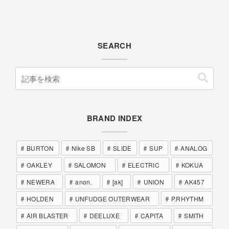
SEARCH
BRAND INDEX
BURTON
Nike SB
SLIDE
SUP
ANALOG
OAKLEY
SALOMON
ELECTRIC
KOKUA
NEWERA
anon.
[ak]
UNION
AK457
HOLDEN
UNFUDGE OUTERWEAR
P.RHYTHM
AIR BLASTER
DEELUXE
CAPITA
SMITH