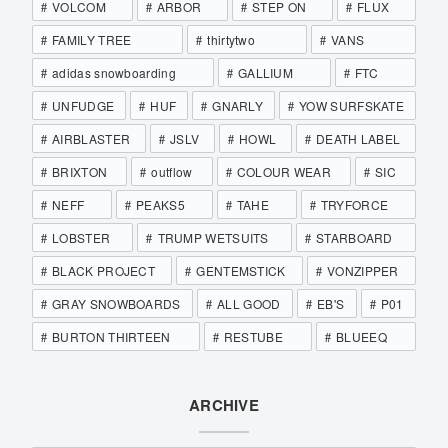
VOLCOM
ARBOR
STEP ON
FLUX
FAMILY TREE
thirtytwo
VANS
adidas snowboarding
GALLIUM
FTC
UNFUDGE
HUF
GNARLY
YOW SURFSKATE
AIRBLASTER
JSLV
HOWL
DEATH LABEL
BRIXTON
outflow
COLOUR WEAR
SIC
NEFF
PEAKS5
TAHE
TRYFORCE
LOBSTER
TRUMP WETSUITS
STARBOARD
BLACK PROJECT
GENTEMSTICK
VONZIPPER
GRAY SNOWBOARDS
ALL GOOD
EB'S
P01
BURTON THIRTEEN
RESTUBE
BLUEEQ
ARCHIVE