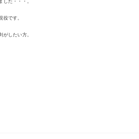
ました・・・。
現役です。
。
剥がしたい方。