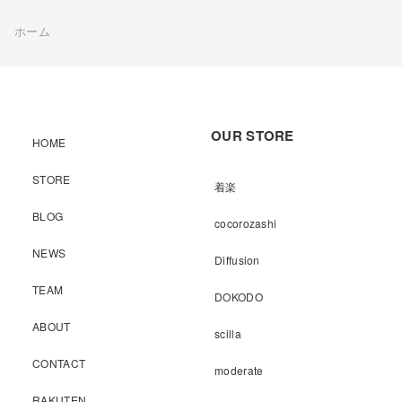
ホーム
OUR STORE
HOME
STORE
着楽
BLOG
cocorozashi
NEWS
Diffusion
TEAM
DOKODO
ABOUT
scilla
CONTACT
moderate
RAKUTEN