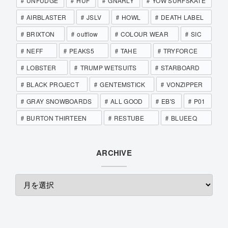
UNFUDGE
HUF
GNARLY
YOW SURFSKATE
AIRBLASTER
JSLV
HOWL
DEATH LABEL
BRIXTON
outflow
COLOUR WEAR
SIC
NEFF
PEAKS5
TAHE
TRYFORCE
LOBSTER
TRUMP WETSUITS
STARBOARD
BLACK PROJECT
GENTEMSTICK
VONZIPPER
GRAY SNOWBOARDS
ALL GOOD
EB'S
P01
BURTON THIRTEEN
RESTUBE
BLUEEQ
ARCHIVE