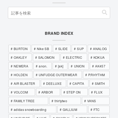
BRAND INDEX
BURTON
Nike SB
SLIDE
SUP
ANALOG
OAKLEY
SALOMON
ELECTRIC
KOKUA
NEWERA
anon.
[ak]
UNION
AK457
HOLDEN
UNFUDGE OUTERWEAR
P.RHYTHM
AIR BLASTER
DEELUXE
CAPITA
SMITH
VOLCOM
ARBOR
STEP ON
FLUX
FAMILY TREE
thirtytwo
VANS
adidas snowboarding
GALLIUM
FTC