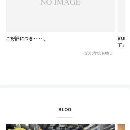
ご好評につき････、
BUR
す。
2006年05月09日
BLOG